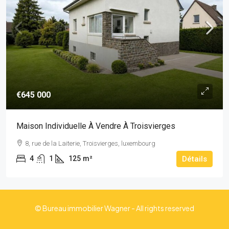
€645 000
Maison Individuelle À Vendre À Troisvierges
8, rue de la Laiterie, Troisvierges, luxembourg
4
1
125
m²
Détails
© Bureau immobilier Wagner - All rights reserved