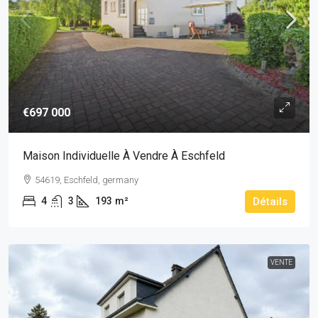
€697 000
Maison Individuelle À Vendre À Eschfeld
54619, Eschfeld, germany
4
3
193
m²
Détails
VENTE