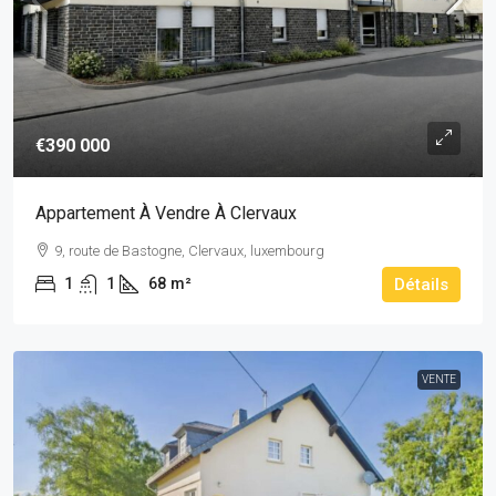
€390 000
Appartement À Vendre À Clervaux
9, route de Bastogne, Clervaux, luxembourg
1
1
68
m²
Détails
VENTE