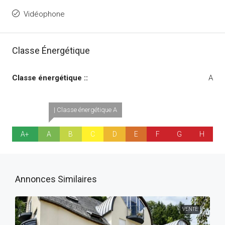
Vidéophone
Classe Énergétique
Classe énergétique ::
A
| Classe énergétique A
A+
A
B
C
D
E
F
G
H
Annonces Similaires
VENTE