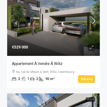
€529 000
Appartement À Vendre À Wiltz
6a, rue du Moulin à Vent, Wiltz, luxembourg
2
1
2
90
m²
Détails
VENTE