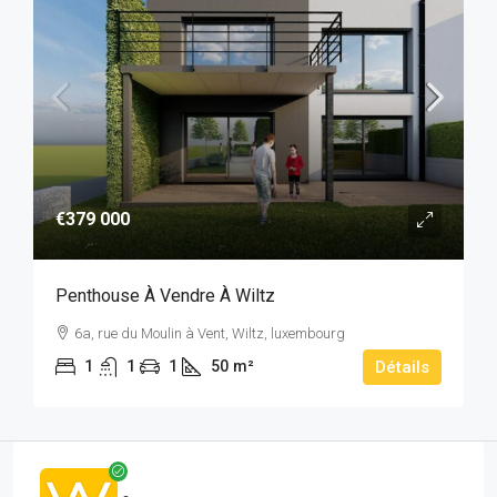
€379 000
Penthouse À Vendre À Wiltz
6a, rue du Moulin à Vent, Wiltz, luxembourg
1
1
1
50
m²
Détails