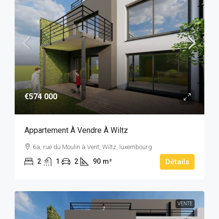
€574 000
Appartement À Vendre À Wiltz
6a, rue du Moulin à Vent, Wiltz, luxembourg
2
1
2
90
m²
Détails
VENTE