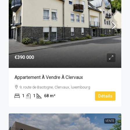
€390 000
Appartement À Vendre À Clervaux
9, route de Bastogne, Clervaux, luxembourg
1
1
68
m²
Détails
VENTE